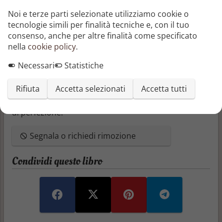
mettono in discussione il valore stesso della fiducia.
Noi e terze parti selezionate utilizziamo cookie o
tecnologie simili per finalità tecniche e, con il tuo
Tra indizi enigmatici, rivelazioni sconvolgenti e una
consenso, anche per altre finalità come specificato
villa che sembra respirare segreti, Leo si troverà a
nella
cookie policy
.
confrontarsi non solo con il colpevole, ma anche con
le fragilità di chi ama troppo, o troppo male.
Necessari
Statistiche
"La rosa insanguinata"
è un thriller psicologico ricco
Rifiuta
Accetta selezionati
Accetta tutti
di tensione e colpi di scena, che esplora le relazioni
tossiche e le ossessioni nascoste dietro una facciata
di perfezione.
Segnala o richiedi rimozione
Condividi questo libro