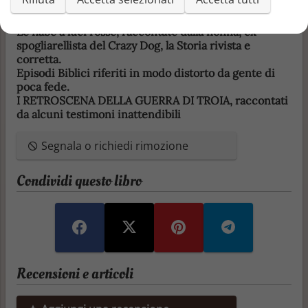
po'.
Le fiabe a luci rosse, raccontate dalla nonna, ex
spogliarellista del Crazy Dog, la Storia rivista e
corretta.
Episodi Biblici riferiti in modo distorto da gente di
poca fede.
I RETROSCENA DELLA GUERRA DI TROIA, raccontati
da alcuni testimoni inattendibili
Segnala o richiedi rimozione
Condividi questo libro
Recensioni e articoli