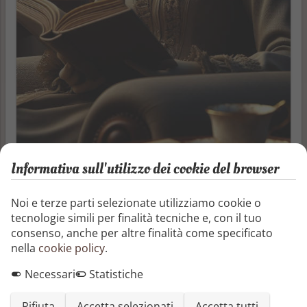
Informativa sull'utilizzo dei cookie del browser
Noi e terze parti selezionate utilizziamo cookie o
Autore
tecnologie simili per finalità tecniche e, con il tuo
Monia Gini
consenso, anche per altre finalità come specificato
Pubblicazione
nella
cookie policy
.
05/11/2023
Necessari
Statistiche
Il Terzo libro della serie MISCELLANEA: di tutto un
Rifiuta
Accetta selezionati
Accetta tutti