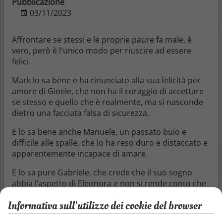
Pubblicazione
03/11/2023
Affrontare se stessi e le proprie paure fa male, è
vero, però è l'unico modo per riuscire ad essere
felici.
Mark lo sa bene e ha rinunciato alla sua felicità per
amore di Gioele, che non ha il coraggio di accettare
se stesso e quello che è realmente, ma si nasconde
dietro una facciata falsa di sicurezza.
E lo sa bene anche Manuele, un passato buio e
difficile alle spalle, che lo ha reso duro e distaccato e
apparentemente incapace di amare.
E lo sa pure Gabriele, che crede che il suo sogno
abbia l’aspetto di Eleonora e non si rende conto che
la sua felicità va cercata invece altrove.
Informativa sull'utilizzo dei cookie del browser
Mark, Gioele, Gabriele e Manuele sono compagni di