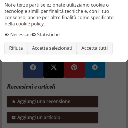
scuola e amici da tanto tempo e sarà proprio questa
Noi e terze parti selezionate utilizziamo cookie o
amicizia che li aiuterà a trovare il miglior modo per
tecnologie simili per finalità tecniche e, con il tuo
essere se stessi e per vivere appieno la loro
consenso, anche per altre finalità come specificato
esistenza.
nella
cookie policy
.
Segnala o richiedi rimozione
Necessari
Statistiche
Condividi questo libro
Rifiuta
Accetta selezionati
Accetta tutti
Recensioni e articoli
Aggiungi una recensione
Aggiungi un articolo