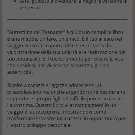
Sarai guidato a diventare
la migliore versione di
te stesso
--------------------------------------------------------------------------------
-----
"Autostima nei Teenager" è più di un semplice libro:
è
una mappa, un faro, un amico
. È il tuo alleato nel
viaggio verso la
scoperta di te stesso
, verso la
valorizzazione della tua unicità e la realizzazione
del
tuo potenziale
. È il tuo strumento per creare
la vita
che desideri
, per vivere con
sicurezza
,
gioia
e
autenticità
.
Rivolto a
ragazzi e ragazze
adolescenti
, ai
preadolescenti
ma anche ai
genitori
che desiderano
supportare i propri
figli
nel difficile percorso verso
l'autostima. Questo libro vi accompagnerà in un
viaggio di autoscoperta, mostrandovi come
trasformare le vostre insicurezze in opportunità per
il vostro sviluppo personale.