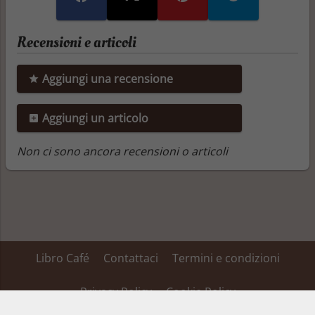
Recensioni e articoli
Aggiungi una recensione
Aggiungi un articolo
Non ci sono ancora recensioni o articoli
Libro Café
Contattaci
Termini e condizioni
Privacy Policy
Cookie Policy
Su alcuni dei link inseriti in questa pagina Libro Café ha un’affiliazione ed ottiene