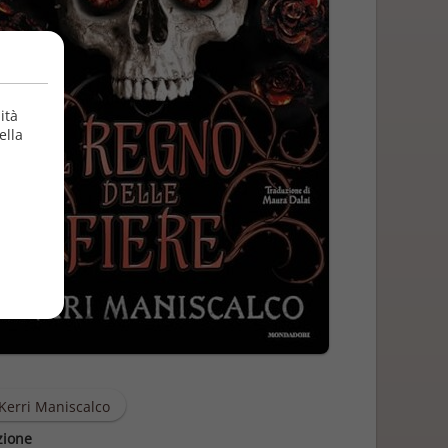
ità
ella
Kerri Maniscalco
zione