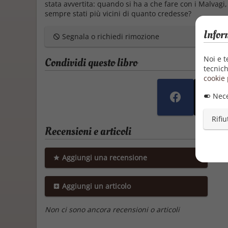
stata avvertita: quando si ha a che fare con i Malvagi,
sempre stati più vicini di quanto credesse?
Infor
Segnala o richiedi rimozione
Noi e t
Condividi questo libro
tecnich
cookie 
Nece
Rifiu
Recensioni e articoli
Aggiungi una recensione
Aggiungi un articolo
Non ci sono ancora recensioni o articoli