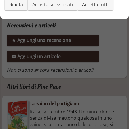
Rifiuta
Accetta selezionati
Accetta tutti
Recensioni e articoli
Aggiungi una recensione
Aggiungi un articolo
Non ci sono ancora recensioni o articoli
Altri libri di Pino Pace
Lo zaino del partigiano
Italia, settembre 1943. Uomini e donne
senza divisa mettono qualcosa in uno
zaino, si allontanano dalle loro case, si