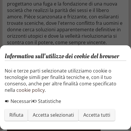
progettano una fuga e la fondazione di una nuova
società che realizzi la parità dei sessi e il libero
amore. Pièce scanzonata e frizzante, con esilaranti
trovate sceniche, dove l'eterno conflitto fra uomini e
donne cerca soluzioni apparentemente definitive in
orizzonti utopici e dove la velleità rivoluzionaria si
scontra con il potere, come sempre vincente.
Informativa sull'utilizzo dei cookie del browser
Segnala o richiedi rimozione
Condividi questo libro
Noi e terze parti selezionate utilizziamo cookie o
tecnologie simili per finalità tecniche e, con il tuo
consenso, anche per altre finalità come specificato
nella
cookie policy
.
Necessari
Statistiche
Recensioni e articoli
Rifiuta
Accetta selezionati
Accetta tutti
Aggiungi una recensione