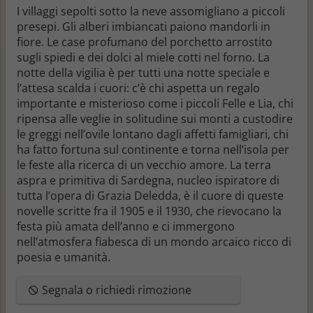
I villaggi sepolti sotto la neve assomigliano a piccoli
presepi. Gli alberi imbiancati paiono mandorli in
fiore. Le case profumano del porchetto arrostito
sugli spiedi e dei dolci al miele cotti nel forno. La
notte della vigilia è per tutti una notte speciale e
l’attesa scalda i cuori: c’è chi aspetta un regalo
importante e misterioso come i piccoli Felle e Lia, chi
ripensa alle veglie in solitudine sui monti a custodire
le greggi nell’ovile lontano dagli affetti famigliari, chi
ha fatto fortuna sul continente e torna nell’isola per
le feste alla ricerca di un vecchio amore. La terra
aspra e primitiva di Sardegna, nucleo ispiratore di
tutta l’opera di Grazia Deledda, è il cuore di queste
novelle scritte fra il 1905 e il 1930, che rievocano la
festa più amata dell’anno e ci immergono
nell’atmosfera fiabesca di un mondo arcaico ricco di
poesia e umanità.
Segnala o richiedi rimozione