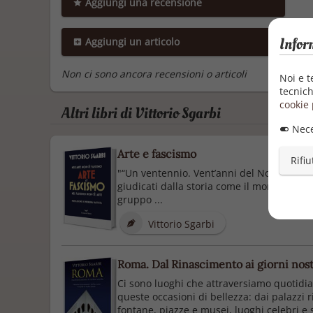
Aggiungi una recensione
Infor
Aggiungi un articolo
Non ci sono ancora recensioni o articoli
Noi e t
tecnich
cookie 
Altri libri di Vittorio Sgarbi
Nece
Arte e fascismo
Rifiu
"“Un ventennio. Vent’anni del Novecento,
giudicati dalla storia come il momento più t
gruppo ...
Vittorio Sgarbi
Roma. Dal Rinascimento ai giorni nost
Ci sono luoghi che attraversiamo quotidia
queste occasioni di bellezza: dai palazzi r
fontane, piazze e musei, luoghi celebri e 