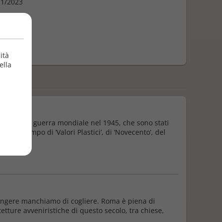
1/2023
ità
ella
a seconda guerra mondiale nel 1945, che sono stati
ono il tempo di ‘Valori Plastici’, di ‘Novecento’, del
iungere manchiamo di cogliere. Roma è piena di
etture avveniristiche di questo secolo, tra chiese,