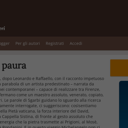
ori
logger
Per gli autori
Registrati
Accedi
 paura
o, dopo Leonardo e Raffaello, con il racconto impetuoso
a parabola di un artista predestinato – narrata da
nei contemporanei – capace di realizzare tra Firenze,
fermano come un maestro assoluto, venerato, copiato,
stri. Le parole di Sgarbi guidano lo sguardo alla ricerca
namente interrogate, ci suggeriscono: cosìsentiamo
a Pietà vaticana, la forza interiore del David,
 Cappella Sistina, di fronte al gesto assoluto che
energia che la pietra trasmette ai Prigioni, al Mosè,
età Rondanini. E in questo viaggio Michelangelo non ci