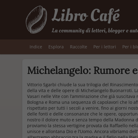
Libro Café
La community di lettori, blogger e aut
Indice
Esplora
Raccolte
Per i lettori
Per i b
Michelangelo: Rumore e
Vittorio Sgarbi chiude la sua trilogia del Rinasciment
della vita e delle opere di Michelangelo Buonarroti. L
Vasari nelle Vite con l’ammirazione che già suscitava 
Bologna e Roma una sequenza di capolavori che lo af
rispettato per tutti i secoli a venire, fino ai giorni no
delle fonti e delle consonanze che le opere, opportu
nostro il dolore muto e senza tempo della Madonna dell
proviamo la stessa vertigine provata da Raffaello nella
unisce e allontana Dio e l’Uomo. Ancora vibriamo dell’
all’estremo abbraccio tra la madre e il figlio nella Pi