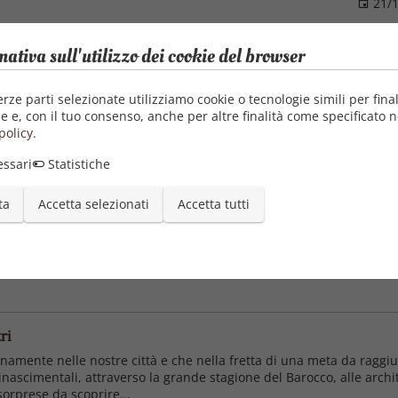
21/1
mativa sull'utilizzo dei cookie del browser
erze parti selezionate utilizziamo cookie o tecnologie simili per final
e e, con il tuo consenso, anche per altre finalità come specificato n
policy
.
ssari
Statistiche
ta
Accetta selezionati
Accetta tutti
 dalla marcia su Roma nell’ottobre 1922 al drammatico epilogo dell
riste del secolo che abbiamo alle spalle. Gli stessi anni, nell’arte, s
ri
namente nelle nostre città e che nella fretta di una meta da ragg
inascimentali, attraverso la grande stagione del Barocco, alle archit
sorprese da scoprire...