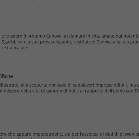
ni e le opere di Antonio Canova: acclamato in vita, amato dai potenti
Sgarbi, con la sua prosa elegante, restituisce Canova alla sua gran
e italica alle ...
ll'arte
 illustrato, alla scoperta non solo di capolavori imprescindibili, m
 al mistero della vita di ognuno di noi e al rapporto dell’uomo con D
ero che appare impenetrabile, sia per l’assenza di dati di provenie