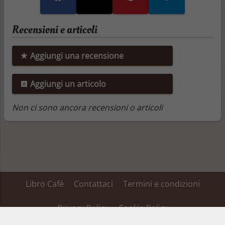
Recensioni e articoli
Aggiungi una recensione
Aggiungi un articolo
Non ci sono ancora recensioni o articoli
Libro Café
Contattaci
Termini e condizioni
Privacy Policy
Cookie Policy
Su alcuni dei link inseriti in questa pagina Libro Café ha un’affiliazione ed ottiene