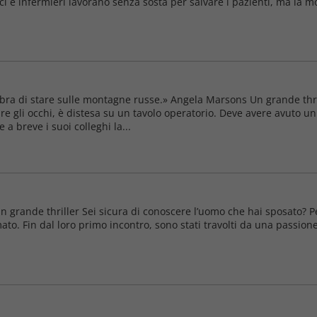
ci e infermieri lavorano senza sosta per salvare i pazienti, ma la mo
ra di stare sulle montagne russe.» Angela Marsons Un grande thrill
e gli occhi, è distesa su un tavolo operatorio. Deve avere avuto u
a breve i suoi colleghi la...
Un grande thriller Sei sicura di conoscere l’uomo che hai sposato? P
ato. Fin dal loro primo incontro, sono stati travolti da una passione