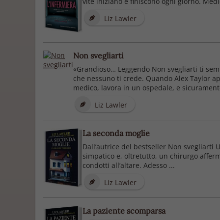
vite iniziano e finiscono ogni giorno. Medi
Liz Lawler
Non svegliarti
«Grandioso… Leggendo Non svegliarti ti semb
che nessuno ti crede. Quando Alex Taylor apr
medico, lavora in un ospedale, e sicuramente 
Liz Lawler
La seconda moglie
Dall’autrice del bestseller Non svegliarti 
simpatico e, oltretutto, un chirurgo afferm
condotti all’altare. Adesso ...
Liz Lawler
La paziente scomparsa