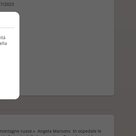
7/2023
ità
ella
lle montagne russe.» Angela Marsons In ospedale le