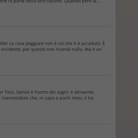
rte fa parte della loro routine. Quando però la ...
er La cosa peggiore non è ciò che ti è accaduto. È
n incidente, per questo non ricorda nulla. Ma è un
er Tess, Daniel è l’uomo dei sogni: è attraente,
 inarrestabile che, in capo a pochi mesi, li ha