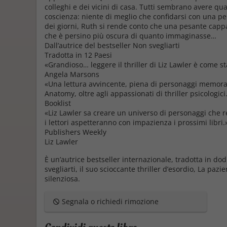
colleghi e dei vicini di casa. Tutti sembrano avere qu
coscienza: niente di meglio che confidarsi con una per
dei giorni, Ruth si rende conto che una pesante cappa 
che è persino più oscura di quanto immaginasse…
Dall’autrice del bestseller
Non svegliarti
Tradotta in 12 Paesi
«Grandioso… leggere il thriller di Liz Lawler è come s
Angela Marsons
«Una lettura avvincente, piena di personaggi memorab
Anatomy
, oltre agli appassionati di thriller psicologici
Booklist
«Liz Lawler sa creare un universo di personaggi che r
i lettori aspetteranno con impazienza i prossimi libri.
Publishers Weekly
Liz Lawler
È un’autrice bestseller internazionale, tradotta in d
svegliarti
, il suo scioccante thriller d’esordio,
La pazi
silenziosa
.
Segnala o richiedi rimozione