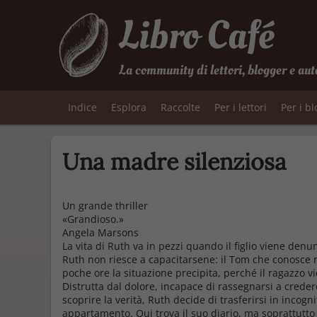
Libro Café
La community di lettori, blogger e aut
Indice
Esplora
Raccolte
Per i lettori
Per i b
Una madre silenziosa
Un grande thriller
«Grandioso.»
Angela Marsons
La vita di Ruth va in pezzi quando il figlio viene denun
Ruth non riesce a capacitarsene: il Tom che conosce n
poche ore la situazione precipita, perché il ragazzo v
Distrutta dal dolore, incapace di rassegnarsi a creder
scoprire la verità, Ruth decide di trasferirsi in incogn
appartamento. Qui trova il suo diario, ma soprattutto i