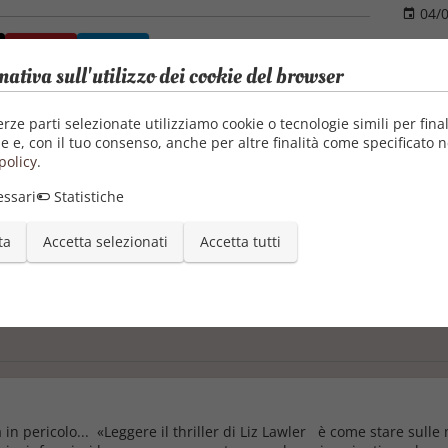
04/0
mativa sull'utilizzo dei cookie del browser
erze parti selezionate utilizziamo cookie o tecnologie simili per final
e e, con il tuo consenso, anche per altre finalità come specificato n
policy
.
ssari
Statistiche
ta
Accetta selezionati
Accetta tutti
a in pericolo... «Leggere il thriller di Liz Lawler è come stare su