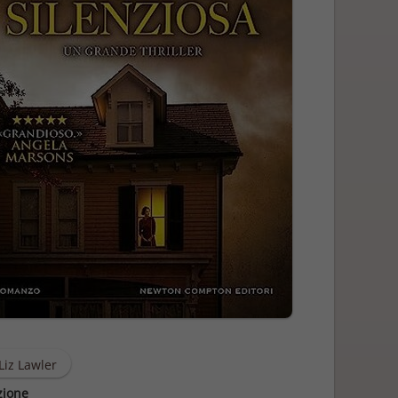
Liz Lawler
zione