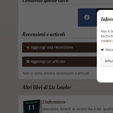
Condividi questo libro
Infor
Noi e t
Recensioni e articoli
tecnich
cookie 
Aggiungi una recensione
Nece
Rifiu
Aggiungi un articolo
Non ci sono ancora recensioni o articoli
Altri libri di Liz Lawler
L'infermiera
Dovrebbe tenerti al sicuro ma è lei quell