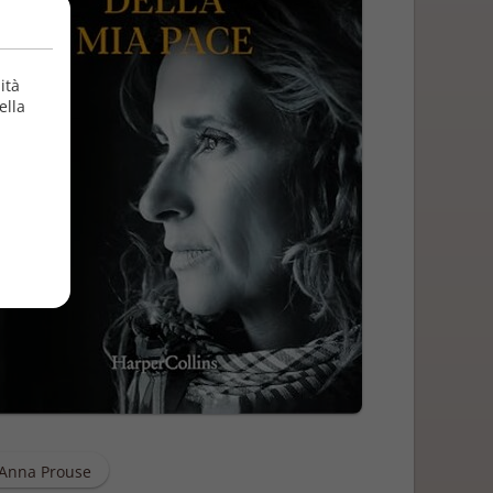
ità
ella
Anna Prouse