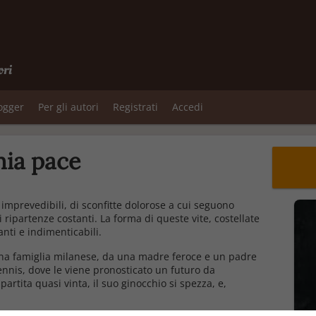
ori
logger
Per gli autori
Registrati
Accedi
mia pace
 imprevedibili, di sconfitte dolorose a cui seguono
i ripartenze costanti. La forma di queste vite, costellate
nti e indimenticabili.
uona famiglia milanese, da una madre feroce e un padre
tennis, dove le viene pronosticato un futuro da
artita quasi vinta, il suo ginocchio si spezza, e,