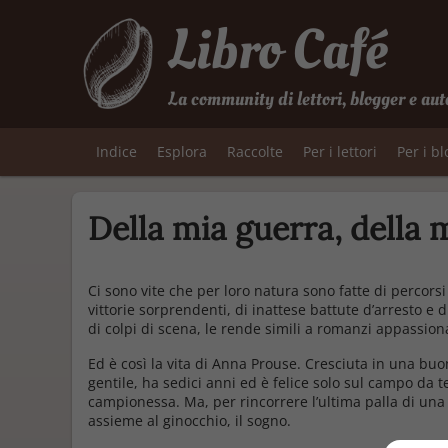
Libro Café
La community di lettori, blogger e aut
Indice
Esplora
Raccolte
Per i lettori
Per i b
Della mia guerra, della 
Ci sono vite che per loro natura sono fatte di percorsi
vittorie sorprendenti, di inattese battute d’arresto e d
di colpi di scena, le rende simili a romanzi appassiona
Ed è così la vita di Anna Prouse. Cresciuta in una b
gentile, ha sedici anni ed è felice solo sul campo da 
campionessa. Ma, per rincorrere l’ultima palla di una p
assieme al ginocchio, il sogno.