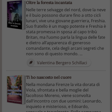
Oltre la foresta incantata
Nelle terre selvagge del nord, dove la neve
e il buio possono durare fino a otto cicli
lunari, vive una giovane guerriera, Freshia.
Suo fratello è un mago potente e Freshia è
stata promessa in sposa al capo tribù
Britan, ma l’uomo parla la lingua delle fate
e dietro all’apparenza di generoso
comandante, cela degli arcani segreti che
non sono di questo mondo. ...
Valentina Bergero Schillaci
Ti ho nascosto nel cuore
Nella mondana Firenze la vita dorata di
Viola, sfrontata e bella moglie del
facoltoso Moreno, viene sconvolta
dall'incontro con due uomini: Leonardo,
inquieto e misterioso, e Edoardo,
sensuale e travolgente. Dalla campagna