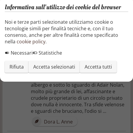
Informativa sull'utilizzo dei cookie del browser
Non ci sono ancora recensioni o articoli
Noi e terze parti selezionate utilizziamo cookie o
Altri libri di Dora L. Anne
tecnologie simili per finalità tecniche e, con il tuo
consenso, anche per altre finalità come specificato
nella
cookie policy
.
Dove bruciano le favole
Un debito. Un accordo. Un nemico
Necessari
Statistiche
irresistibile. Costretta a lavorare per
l’uomo che potrebbe distruggere la sua
Rifiuta
Accetta selezionati
Accetta tutti
famiglia, Lily Harrison si ritrova
intrappolata tra le mura di un lussuoso
albergo e sotto lo sguardo di Adair Nolan,
molto più grande di lei, affascinante e
crudele proprietario di un circolo privato
dove nulla è innocente. Tra sfide velenose
e sguardi che bruciano, l’odio si ...
Dora L. Anne