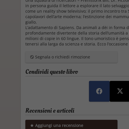
Una squadra di ricercatori – Prehistorik Bill, Dr. Fict
in persona guida il lettore a esplorare il lato selvagg
come un reality show televisivo; il primo incontro tra
capolavori dell’arte moderna; l’estinzione dei mammut
giallo.
L’adattamento di
Sapiens. Da animali a dèi
in forma di
profondamente divertente della storia dell’umanità a 
milioni di copie in 60 lingue. Il tono umoristico è pens
tenersi alla larga da scienza e storia. Ecco l’occasion
Segnala o richiedi rimozione
Condividi questo libro
Recensioni e articoli
Aggiungi una recensione