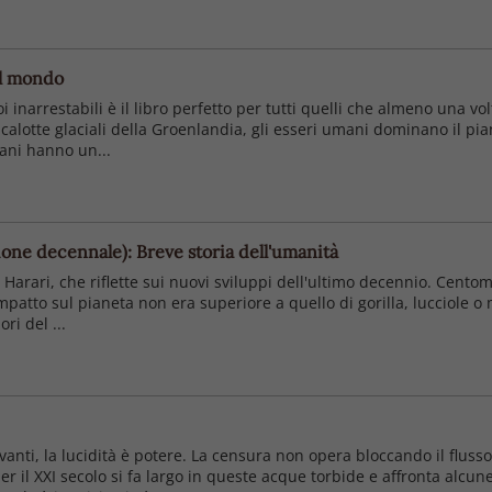
il mondo
arrestabili è il libro perfetto per tutti quelli che almeno una v
le calotte glaciali della Groenlandia, gli esseri umani dominano il 
mani hanno un...
ione decennale): Breve storia dell'umanità
arari, che riflette sui nuovi sviluppi dell'ultimo decennio. Centom
 impatto sul pianeta non era superiore a quello di gorilla, lucciole 
ri del ...
vanti, la lucidità è potere. La censura non opera bloccando il flus
er il XXI secolo si fa largo in queste acque torbide e affronta alcu