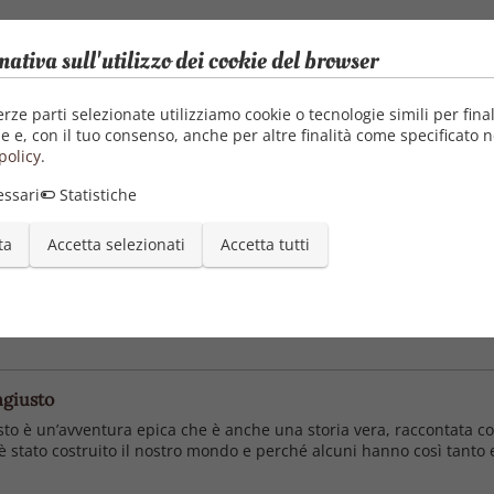
mativa sull'utilizzo dei cookie del browser
erze parti selezionate utilizziamo cookie o tecnologie simili per final
e e, con il tuo consenso, anche per altre finalità come specificato n
policy
.
ssari
Statistiche
delle reti di informazione dall'età della pietra all'IA. Dall'au
ta
Accetta selezionati
Accetta tutti
 hanno fatto e disfatto il nostro mondo. Dall'autore del bestseller 
Eppure nonostante le scoperte, le invenzioni e le conquiste ci trov
ngiusto
usto è un’avventura epica che è anche una storia vera, raccontata c
stato costruito il nostro mondo e perché alcuni hanno così tanto e a