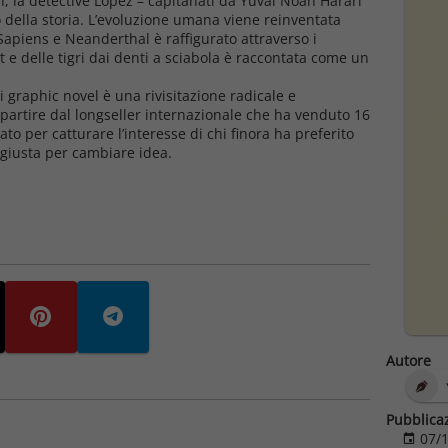
ion, la detective Lopez – capitanati da Yuval Noah Harari
io della storia. L’evoluzione umana viene reinventata
 Sapiens e Neanderthal è raffigurato attraverso i
 e delle tigri dai denti a sciabola è raccontata come un
 graphic novel è una rivisitazione radicale e
partire dal longseller internazionale che ha venduto 16
ato per catturare l’interesse di chi finora ha preferito
e giusta per cambiare idea.
Autore
Pubblica
07/1