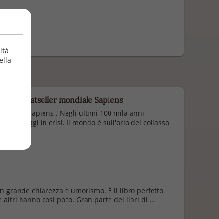
ità
ella
tore del bestseller mondiale Sapiens
mondiale Sapiens . Negli ultimi 100 mila anni
iamo oggi in crisi. Il mondo è sull'orlo del collasso
on grande chiarezza e umorismo. È il libro perfetto
ltri hanno così poco. Gran parte dei libri di ...