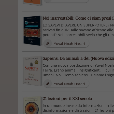
Noi inarrestabili: Come ci siam presi 
LO SAPEVI DI AVERE UN SUPERPOTERE? Noi in
arrivati fin qui? Dalle savane africane al
potenti? Noi inarrestabili svela che gli u
Yuval Noah Harari
Sapiens. Da animali a dèi (Nuova ediz
Con una nuova postfazione di Yuval Noah H
Terra. Erano animali insignificanti, il cui
umani. Noi: Homo sapiens . E siamo i signo
Yuval Noah Harari
21 lezioni per il XXI secolo
In un mondo invaso da informazioni irrile
disinformazione e distrazioni. 21 lezioni p