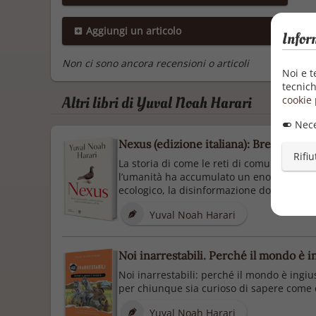
Aggiungi un articolo
Infor
Non ci sono ancora recensioni o articoli
Noi e t
tecnich
Altri libri di Yuval Noah Harari
cookie 
Nece
Nexus (edizione italiana): Breve storia 
Rifiu
La storia di come le reti di comunicazione
l’umanità ha accumulato un enorme potere. 
ecologico, la disinformazione domina il ...
Yuval Noah Harari
Noi inarrestabili. Perché il mondo è i
Noi inarrestabili: perché il mondo è ingi
per chiunque sia curioso di sapere come è 
Yuval Noah Harari