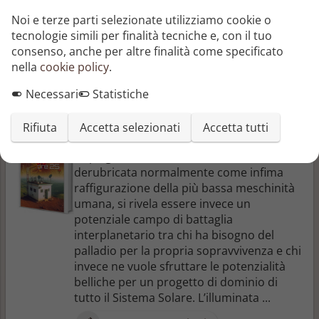
Rinascimento. Allegoria dell'Europa
Noi e terze parti selezionate utilizziamo cookie o
contemporanea; riflessione sociale,
tecnologie simili per finalità tecniche e, con il tuo
economica, politica, religiosa, culturale
consenso, anche per altre finalità come specificato
sull'Europa di oggi, soprattutto su come...
nella
cookie policy
.
Cesare Bartoccioni
—
Ilmiolibro
Necessari
Statistiche
self publishing
Rifiuta
Accetta selezionati
Accetta tutti
Neverdì ore 25
La piaga dei furti di marmitte catalitiche,
derubricata normalmente come infima
raffigurazione della più bassa meschinità
umana, si rivela essere invece un
potenziale campo di battaglia
interplanetario tra chi ha bisogno del
palladio per la propria sopravvivenza e chi
invece ne vuole sfruttare le potenzialità
belliche per un progetto di dominio di
tutto il Sistema Solare. L’illuminata ...