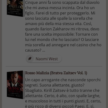
Cinque anni fa sono scappata dal diavolo
che mi aveva messa incinta. Ora ho un
figlio. Farei di tutto per proteggerlo. Mi
sono lasciata alle spalle la sorella che
amavo più della mia stessa vita. Così,
quando Ilarion Zakharov mi ritrova, devo
fare una scelta impossibile: Tornare con
lui nel mondo che ho lasciato? O lasciare
mia sorella ad annegare nel casino che ho
causato? ...
Naomi West
Rosso Malizia (Bratva Zaitsev Vol. 1)
Un capo arrogante che nasconde sporchi
segreti. Suona allettante, giusto?
Sbagliato. Kirill Zaitsev è tutto tranne che
allettante. Certo, è alto, con spalle larghe,
e muscoloso in tutti i punti giusti. E, certo,
è più ricco di diversi piccoli Paesi. E, sì,