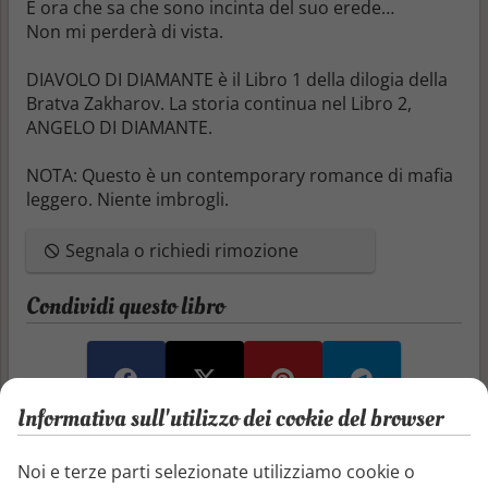
E ora che sa che sono
incinta del suo erede…
Non mi perderà di vista.
DIAVOLO DI DIAMANTE è il Libro 1 della dilogia della
Bratva Zakharov. La storia continua nel Libro 2,
ANGELO DI DIAMANTE.
NOTA: Questo è un contemporary romance di mafia
leggero. Niente imbrogli.
Segnala o richiedi rimozione
Condividi questo libro
Informativa sull'utilizzo dei cookie del browser
Recensioni e articoli
Noi e terze parti selezionate utilizziamo cookie o