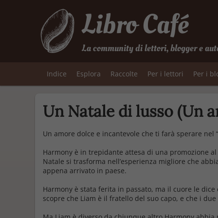
Libro Café
La community di lettori, blogger e aut
Indice
Esplora
Raccolte
Per i lettori
Per i b
Un Natale di lusso (Un a
Un amore dolce e incantevole che ti farà sperare nel “
Harmony è in trepidante attesa di una promozione al 
Natale si trasforma nell’esperienza migliore che abbia
appena arrivato in paese.
Harmony è stata ferita in passato, ma il cuore le dic
scopre che Liam è il fratello del suo capo, e che i du
Ma Liam è diverso da chiunque altro Harmony abbia ma