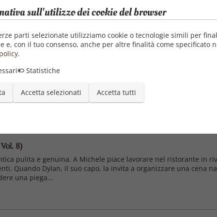
Pubblica
mativa sull'utilizzo dei cookie del browser
23/0
erze parti selezionate utilizziamo cookie o tecnologie simili per final
e e, con il tuo consenso, anche per altre finalità come specificato n
policy
.
 romantica (Appuntamento da rifare Vol. 7)
ssari
Statistiche
enti in primo piano › Visualizza o modifica la cronologia di navigazi
facile per tornare alle pagine che ti interessano.
ta
Accetta selezionati
Accetta tutti
Vol. 8)
a pulita e genuina. A Michele piace lavorare nel ristorante in riv
nti. Quando Dylan, il suo capo, la invita a organizzare una cena na
dere una piega...