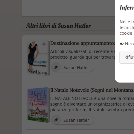
Infor
Noi e t
Altri libri di Susan Hatler
tecnich
cookie 
Destinazione appuntamento: Commedia
Nece
Articoli visualizzati di recente e suggerim
prodotto, guarda qui per trovare un modo 
Rifiu
Susan Hatler
Il Natale Notevole (Sogni nel Montana 
IL NATALE NOTEVOLE è una novella romantic
sogno è diventare un’organizzatrice di eve
pietanze preferite, il Natale sembra pren
Susan Hatler