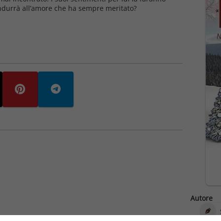
condurrà all’amore che ha sempre meritato?
Autore