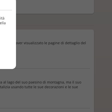
zione
9/2024
ità
ella
one Dopo aver visualizzato le pagine di dettaglio del
a al lago del suo paesino di montagna, ma il suo
talizia usando tutte le sue decorazioni e le sue