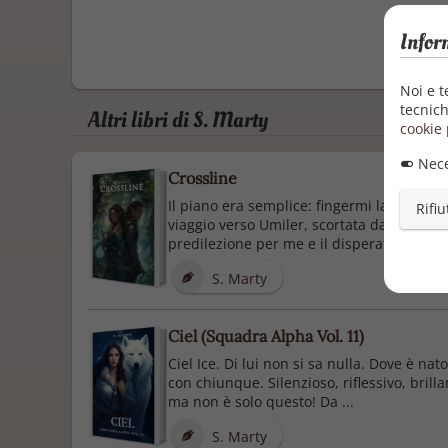
Infor
Noi e t
tecnich
Altri libri di S. Marty
cookie 
Nece
Crossline
Il piano era semplice: fingermi la Princip
Rifiu
viaggio verso Umiler, scortata dallo scorb
predilezione per me e il disperato sforzo d
S. Marty
Ciel (Squadra Alpha Vol. 11)
Ciel Ice. Di lui non si sa nulla. Dove è n
con chiunque. Silenzioso, riflessivo, brill
ma non è solo questo! Da ...
S. Marty