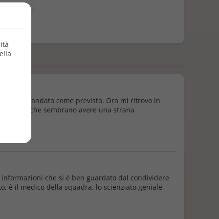
S. Marty
zione
9/2023
ità
ella
e, nulla è andato come previsto. Ora mi ritrovo in
liti, mostri che sembrano avere una strana
no informazioni che si è ben guardato dal condividere
to, è il medico della squadra, lo scienziato geniale,