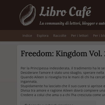
Libro Café
La community di lettori, blogger e aut
Indice
Esplora
Raccolte
Per i lettori
Per i b
Freedom: Kingdom Vol. 
Per la Principessa indesiderata, il tradimento ha le se
Desiderare l'amore è stato uno sbaglio, sperare nella
Quando Aileen si risveglia tra le mani di chi ha cercat
ingannata.
Stupidamente ha lasciato che il suo cuore si aprisse e
Divisa tra amore e ragione Aileen dovrà compiere una sce
Credere a colui che ama o a chi l’ha cresciuta come un