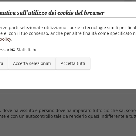
mativa sull'utilizzo dei cookie del browser
Pubblica
21/0
erze parti selezionate utilizziamo cookie o tecnologie simili per final
e e, con il tuo consenso, anche per altre finalità come specificato n
policy
.
ssari
Statistiche
essa di Retiana, sposare il Re Oscuro e salvare il mondo. Ovviament
ta
Accetta selezionati
Accetta tutti
utico fratello minore del mio futuro sposo. Tra tentativi di fuga fal
i frenare la mia linguaccia ...
ato, dove ha vissuto e persino dove ha imparato tutto ciò che sa, so
ante e con un autocontrollo tale da renderlo quasi indifferente a tut