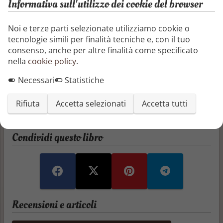
Informativa sull'utilizzo dei cookie del browser
25/09/2023
Noi e terze parti selezionate utilizziamo cookie o
I pochi abitanti rimasti di un paese sperduto ormai
tecnologie simili per finalità tecniche e, con il tuo
destinato a scomparire, dimenticato da Dio e
consenso, anche per altre finalità come specificato
circondato dall’autostrada, decidono di inventarsi
nella
cookie policy
.
uno scoop per attirare i turisti. Ma non è così facile
trasformare il peggior paese d’Italia in una meta
Necessari
Statistiche
turistica alla moda.
Rifiuta
Accetta selezionati
Accetta tutti
Segnala o richiedi rimozione
Condividi questo libro
Recensioni e articoli