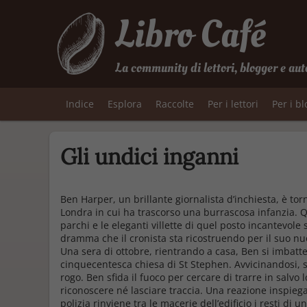
Libro Café
La community di lettori, blogger e aut
Indice
Esplora
Raccolte
Per i lettori
Per i b
Gli undici inganni
Ben Harper, un brillante giornalista d’inchiesta, è torn
Londra in cui ha trascorso una burrascosa infanzia. Qu
parchi e le eleganti villette di quel posto incantevole 
dramma che il cronista sta ricostruendo per il suo n
Una sera di ottobre, rientrando a casa, Ben si imbatt
cinquecentesca chiesa di St Stephen. Avvicinandosi, 
rogo. Ben sfida il fuoco per cercare di trarre in salvo
riconoscere né lasciare traccia. Una reazione inspieg
polizia rinviene tra le macerie dell’edificio i resti di 