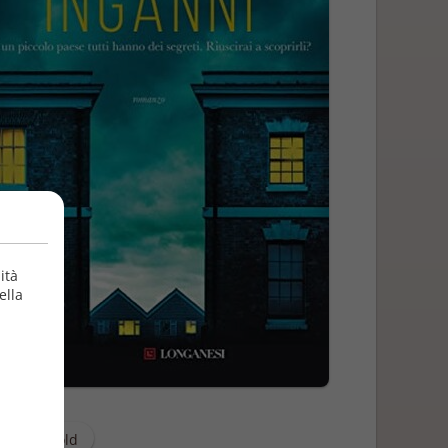
ità
ella
Robert Gold