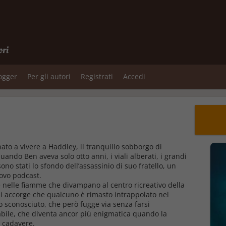
ori
logger
Per gli autori
Registrati
Accedi
ato a vivere a Had­dley, il tranquillo sobborgo di
ando Ben aveva solo otto anni, i viali alberati, i grandi
sono stati lo sfondo dell’assassinio di suo fratello, un
uovo podcast.
e nelle fiamme che divampano al centro ricreativo della
si accorge che qualcuno è rimasto intrappolato nel
 lo sconosciuto, che però fugge via senza farsi
abile, che diventa ancor più enigmatica quando la
un cadavere.