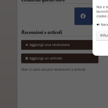
Noi e t
tecnich
cookie 
Nece
Recensioni e articoli
Rifiu
Aggiungi una recensione
Aggiungi un articolo
Non ci sono ancora recensioni o articoli