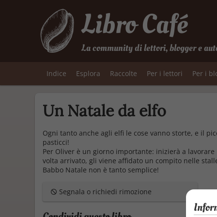
Libro Café
La community di lettori, blogger e aut
Indice
Esplora
Raccolte
Per i lettori
Per i b
Un Natale da elfo
Ogni tanto anche agli elfi le cose vanno storte, e il pic
pasticci!
Per Oliver è un giorno importante: inizierà a lavorare
volta arrivato, gli viene affidato un compito nelle sta
Babbo Natale non è tanto semplice!
Segnala o richiedi rimozione
Infor
Condividi questo libro