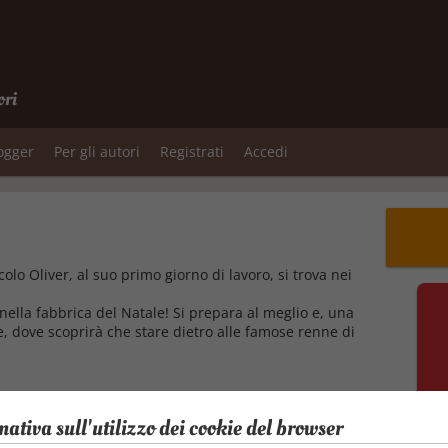
ori
logger
Per gli autori
Registrati
Accedi
colo Oliver, al suo primo giorno di lavoro, si trova nei
 nella fabbrica del Natale! Si prepara al meglio e, una
lle, dove scoprirà che stare dietro alle famose renne di
mativa sull'utilizzo dei cookie del browser