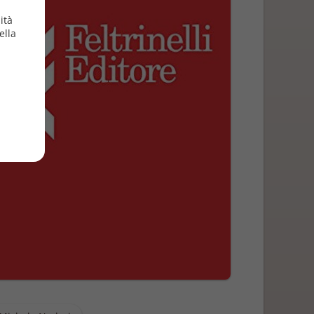
ità
ella