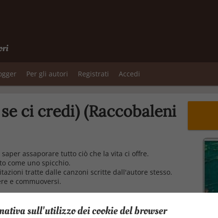
ori
logger
Per gli autori
Registrati
Accedi
se ci credi) (Raccobaleni
l saper assaporare tutto ciò che la vita ci offre.
rto come uno spicchio.
tazioni tratte dalle canzoni scritte dall'autore stesso.
idere e commuoversi.
mativa sull'utilizzo dei cookie del browser