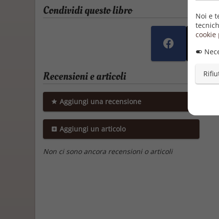
Condividi questo libro
Noi e t
tecnich
cookie 
Nece
Recensioni e articoli
Rifiu
Aggiungi una recensione
Aggiungi un articolo
Non ci sono ancora recensioni o articoli