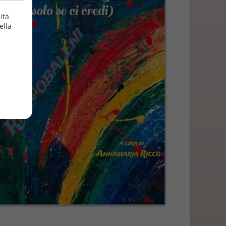
ità
ella