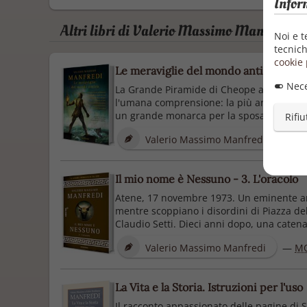
Infor
Altri libri di Valerio Massimo Manfredi
Noi e t
tecnich
cookie 
Le meraviglie del mondo antico
Nece
La Grande Piramide di Cheope a Giza, imme
l'umana comprensione: la più antica fra le
un grande monarca per la sposa che aveva
Rifiu
Valerio Massimo Manfredi
—
M
Il mio nome è Nessuno - 3. L'oracolo
Atene, 17 novembre 1973. Un eminente arch
mentre scoppiano i disordini di Piazza del 
Claudio Setti. Dieci anni dopo, una catena d
Valerio Massimo Manfredi
—
M
La Vita e la Storia. Istruzioni per l'uso
Il racconto appassionato delle pagine di 