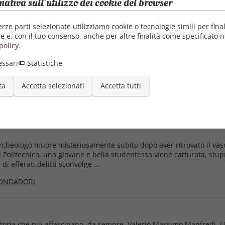
mativa sull'utilizzo dei cookie del browser
erze parti selezionate utilizziamo cookie o tecnologie simili per final
e e, con il tuo consenso, anche per altre finalità come specificato n
policy
.
ssari
Statistiche
nsa dimora di riposo eterno per il faraone e monumento di tale ti
 Sette Meraviglie e l'unica che sopravvive ancora oggi. I Giardini Pe
 nostalgia delle sue montagne ...
ta
Accetta selezionati
Accetta tutti
ONDADORI
eologo muore misteriosamente subito dopo aver ritrovato il vaso d
Politecnico, una giovane e bella studentessa viene catturata, stupra
i efferati delitti sconvolge ...
ONDADORI
Storia che più affascinano, da sempre, Valerio Massimo Manfredi. U