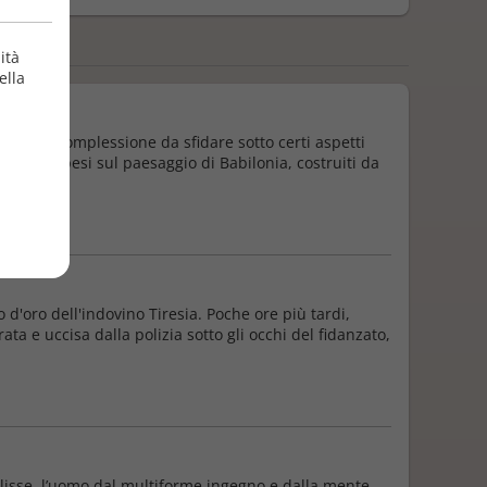
ità
ella
tanica complessione da sfidare sotto certi aspetti
nsili sospesi sul paesaggio di Babilonia, costruiti da
'oro dell'indovino Tiresia. Poche ore più tardi,
ta e uccisa dalla polizia sotto gli occhi del fidanzato,
lisse, l’uomo dal multiforme ingegno e dalla mente