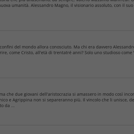
 nuova umanità. Alessandro Magno, il visionario assoluto, con il suo
nfini del mondo allora conosciuto. Ma chi era davvero Alessandro,
re, come Cristo, all'età di trentatré anni? Solo uno studioso come
ma che due giovani dell'aristocrazia si amassero in modo così incon
ico e Agrippina non si separeranno più. Il vincolo che li unisce, d
 da ...