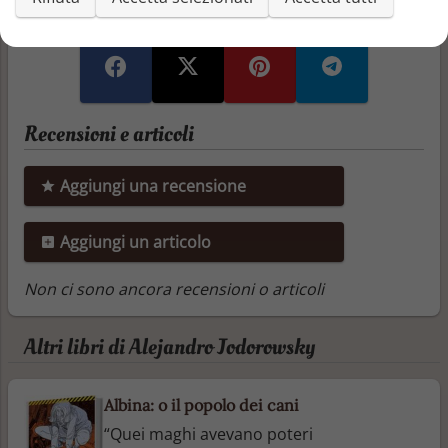
Recensioni e articoli
Aggiungi una recensione
Aggiungi un articolo
Non ci sono ancora recensioni o articoli
Altri libri di Alejandro Jodorowsky
Albina: o il popolo dei cani
“Quei maghi avevano poteri