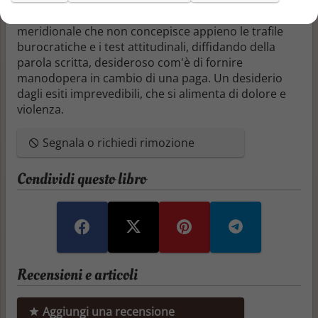
tutto questo Donnarumma, un lavoratore
meridionale che non concepisce appieno le trafile
burocratiche e i test attitudinali, diffidando della
parola scritta, desideroso com'è di fornire
manodopera in cambio di una paga. Un desiderio
dagli esiti imprevedibili, che si alimenta di dolore e
violenza.
Segnala o richiedi rimozione
Condividi questo libro
Recensioni e articoli
Aggiungi una recensione