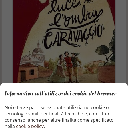
Informativa sull'utilizzo dei cookie del browser
Autore
Noi e terze parti selezionate utilizziamo cookie o
Giulio Antonio Gualtieri
tecnologie simili per finalità tecniche e, con il tuo
consenso, anche per altre finalità come specificato
Pubblicazione
nella
cookie policy
.