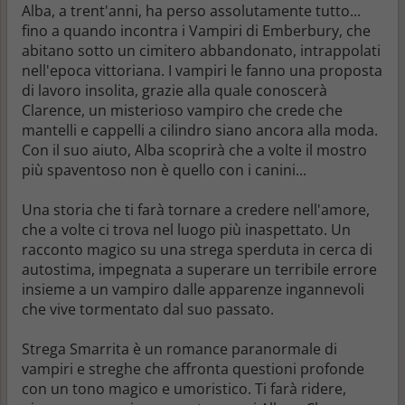
Alba, a trent'anni, ha perso assolutamente tutto...
fino a quando incontra i Vampiri di Emberbury, che
abitano sotto un cimitero abbandonato, intrappolati
nell'epoca vittoriana. I vampiri le fanno una proposta
di lavoro insolita, grazie alla quale conoscerà
Clarence, un misterioso vampiro che crede che
mantelli e cappelli a cilindro siano ancora alla moda
.
Con il suo aiuto, Alba scoprirà che a volte il mostro
più spaventoso non è quello con i canini...
Una storia che ti farà tornare a credere nell'amore,
che a volte ci trova nel luogo più inaspettato. Un
racconto magico su una strega sperduta in cerca di
autostima, impegnata a superare un terribile errore
insieme a un vampiro dalle apparenze ingannevoli
che vive tormentato dal suo passato.
Strega Smarrita è un romance paranormale di
vampiri e streghe che affronta questioni profonde
con un tono magico e umoristico. Ti farà ridere,