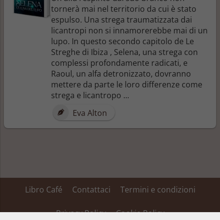
tornerà mai nel territorio da cui è stato
espulso. Una strega traumatizzata dai
licantropi non si innamorerebbe mai di un
lupo. In questo secondo capitolo de Le
Streghe di Ibiza , Selena, una strega con
complessi profondamente radicati, e
Raoul, un alfa detronizzato, dovranno
mettere da parte le loro differenze come
strega e licantropo ...
Eva Alton
Libro Café
Contattaci
Termini e condizioni
Privacy Policy
Cookie Policy