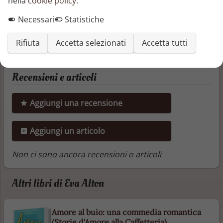
nella
cookie policy
.
Condividi questo libro
Necessari
Statistiche
Rifiuta
Accetta selezionati
Accetta tutti
Recensioni e articoli
Aggiungi una recensione
Aggiungi un articolo
Non ci sono ancora recensioni o articoli
Altri libri di Eva Alton
Amore al buio: una commedia romantica
(Storie d'Amore alla Caffetteria)