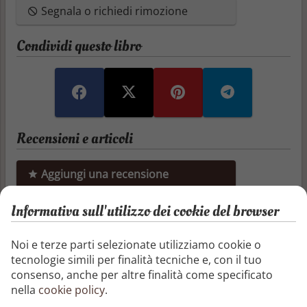
Segnala o richiedi rimozione
Condividi questo libro
Recensioni e articoli
Aggiungi una recensione
Informativa sull'utilizzo dei cookie del browser
Aggiungi un articolo
Non ci sono ancora recensioni o articoli
Noi e terze parti selezionate utilizziamo cookie o
tecnologie simili per finalità tecniche e, con il tuo
consenso, anche per altre finalità come specificato
Altri libri di Alice Oseman
nella
cookie policy
.