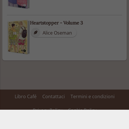
Heartstopper - Volume 3
Alice Oseman
Libro Café
Contattaci
Termini e condizioni
Privacy Policy
Cookie Policy
Su alcuni dei link inseriti in questa pagina Libro Café ha un’affiliazione ed ottiene
una percentuale dei ricavi, tale affiliazione non fa variare il prezzo del prodotto