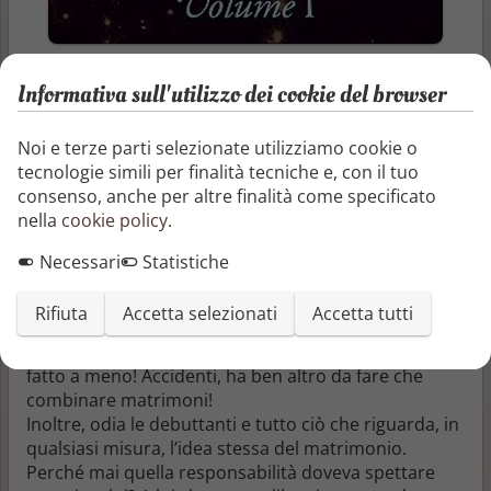
Autore
Informativa sull'utilizzo dei cookie del browser
Aurélie Depraz
Pubblicazione
Noi e terze parti selezionate utilizziamo cookie o
24/08/2023
tecnologie simili per finalità tecniche e, con il tuo
consenso, anche per altre finalità come specificato
Quando sentimenti, principi, ideali e attrazione
nella
cookie policy
.
entrano in conflitto… all'epoca delle unioni di
convenienza.
Necessari
Statistiche
Il conte di Ashford è perplesso. Annoiato... e furioso.
Rifiuta
Accetta selezionati
Accetta tutti
Alla sua morte, il colonnello Shaheedan gli ha
affidato un compito... del quale avrebbe volentieri
fatto a meno! Accidenti, ha ben altro da fare che
combinare matrimoni!
Inoltre, odia le debuttanti e tutto ciò che riguarda, in
qualsiasi misura, l’idea stessa del matrimonio.
Perché mai quella responsabilità doveva spettare