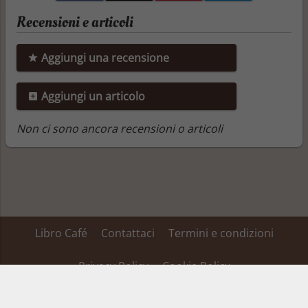
Recensioni e articoli
Aggiungi una recensione
Aggiungi un articolo
Non ci sono ancora recensioni o articoli
Libro Café
Contattaci
Termini e condizioni
Privacy Policy
Cookie Policy
Su alcuni dei link inseriti in questa pagina Libro Café ha un’affiliazione ed ottiene
una percentuale dei ricavi, tale affiliazione non fa variare il prezzo del prodotto