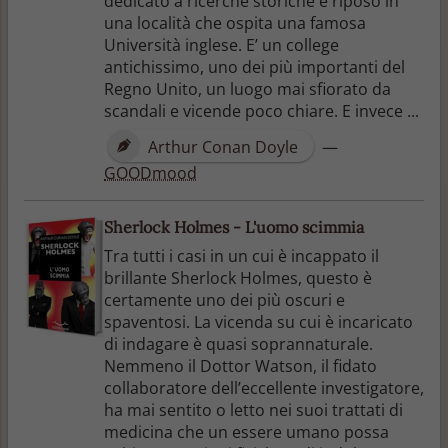
dedicato a ricerche storiche e riposo in
una località che ospita una famosa
Università inglese. E’ un college
antichissimo, uno dei più importanti del
Regno Unito, un luogo mai sfiorato da
scandali e vicende poco chiare. E invece ...
Arthur Conan Doyle
—
GOODmood
Sherlock Holmes - L'uomo scimmia
Tra tutti i casi in un cui è incappato il
brillante Sherlock Holmes, questo è
certamente uno dei più oscuri e
spaventosi. La vicenda su cui è incaricato
di indagare è quasi soprannaturale.
Nemmeno il Dottor Watson, il fidato
collaboratore dell’eccellente investigatore,
ha mai sentito o letto nei suoi trattati di
medicina che un essere umano possa