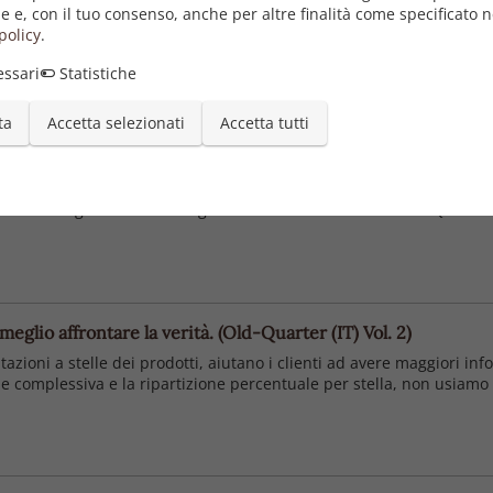
e e, con il tuo consenso, anche per altre finalità come specificato n
Pubblica
policy
.
11/1
ssari
Statistiche
ta
Accetta selezionati
Accetta tutti
drago dall'oscurità (Old-Quarter (IT) Vol. 4)
 cui unico fine è guadagnare tutti i soldi possibili per continuare 
vita che egli stesso si è forgiato con ciò che ha fatto a Old-Quarter.
eglio affrontare la verità. (Old-Quarter (IT) Vol. 2)
tazioni a stelle dei prodotti, aiutano i clienti ad avere maggiori in
one complessiva e la ripartizione percentuale per stella, non usiam