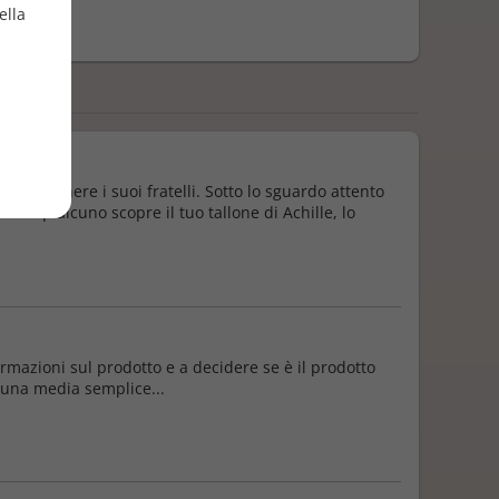
ella
zione
0/2024
a mantenere i suoi fratelli. Sotto lo sguardo attento
 «Se qualcuno scopre il tuo tallone di Achille, lo
formazioni sul prodotto e a decidere se è il prodotto
o una media semplice...