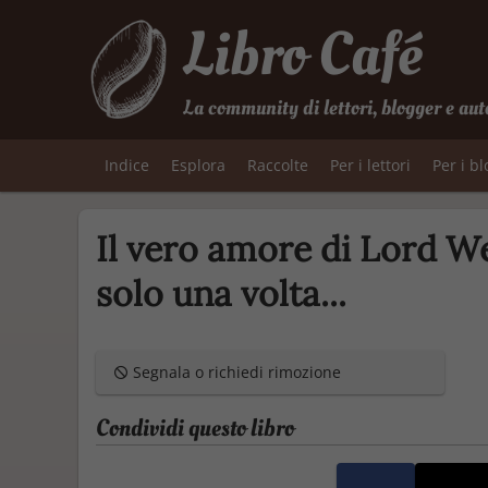
Libro Café
La community di lettori, blogger e aut
Indice
Esplora
Raccolte
Per i lettori
Per i b
Il vero amore di Lord We
solo una volta...
Segnala o richiedi rimozione
Condividi questo libro