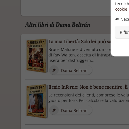
tecnich
cookie 
Nece
Altri libri di Dama Beltrán
Rifiu
La mia Libertà: Solo lei può salvare il 
Bruce Malone è diventato un combattente il
di Ray Walton, accetta di intraprendere la 
userà per distruggerti...
Dama Beltrán
Il mio Inferno: Non è bene mentire. È m
Le recensioni dei clienti, comprese le valu
giusto per loro. Per calcolare la valutazi
Dama Beltrán