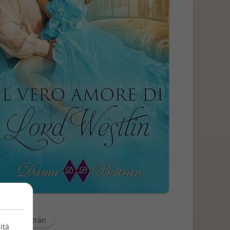
Dama Beltrán
ità