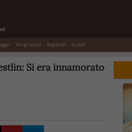
ori
logger
Per gli autori
Registrati
Accedi
stlin: Si era innamorato