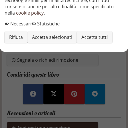
tecnologie simili per finalità tecniche e, con il tuo
Autore
consenso, anche per altre finalità come specificato
Ayano Yamane
nella
cookie policy
.
Pubblicazione
Necessari
Statistiche
06/01/2021
Rifiuta
Accetta selezionati
Accetta tutti
Segnala o richiedi rimozione
Condividi questo libro
Recensioni e articoli
Aggiungi una recensione