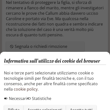
Nel tentativo di proteggere la figlia, si sforza di
rimanere a fianco del marito, mentre gli investigatori
cercano le prove che Callum abbia davvero ucciso
Caroline e portato via Eve. Ma qualcosa nella
ricostruzione dei fatti non quadra e sembra indicare
che la soluzione del caso è una verità molto più
oscura di quanto tutti pensino.
Segnala o richiedi rimozione
Condividi questo libro
Informativa sull'utilizzo dei cookie del browser
Noi e terze parti selezionate utilizziamo cookie o
tecnologie simili per finalità tecniche e, con il tuo
consenso, anche per altre finalità come specificato
nella
cookie policy
.
Recensioni e articoli
Necessari
Statistiche
Aggiungi una recensione