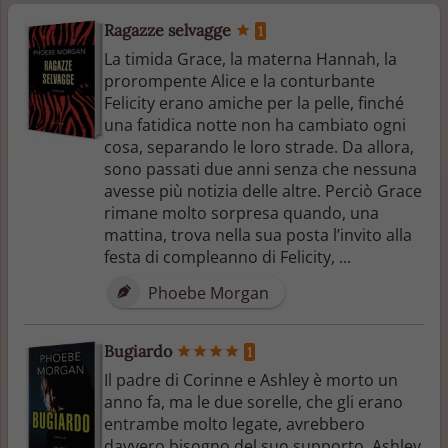
Ragazze selvagge
1
La timida Grace, la materna Hannah, la
prorompente Alice e la conturbante
Felicity erano amiche per la pelle, finché
una fatidica notte non ha cambiato ogni
cosa, separando le loro strade. Da allora,
sono passati due anni senza che nessuna
avesse più notizia delle altre. Perciò Grace
rimane molto sorpresa quando, una
mattina, trova nella sua posta l’invito alla
festa di compleanno di Felicity, ...
Phoebe Morgan
Bugiardo
1
Il padre di Corinne e Ashley è morto un
anno fa, ma le due sorelle, che gli erano
entrambe molto legate, avrebbero
davvero bisogno del suo supporto. Ashley