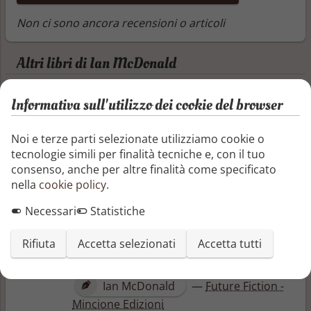
Non ci sono ancora recensioni o articoli
Altri libri di Ian McDonald
Informativa sull'utilizzo dei cookie del browser
Un buon partito (Future Fiction Vol. 10)
Cirano de Bergerac visita l'India del futuro
per trovare moglie. "Un buon partito" è
Noi e terze parti selezionate utilizziamo cookie o
una storia profonda e divertente che si
tecnologie simili per finalità tecniche e, con il tuo
concentra su un aspetto chiave dell'India
consenso, anche per altre finalità come specificato
del futuro di McDonald: gli aborti selettivi
nella
cookie policy
.
femminili che generano un enorme
Necessari
Statistiche
squilibrio nel rapporto tra i sessi alla
nascita. Quattro maschi per ogni donna è
Rifiuta
Accetta selezionati
Accetta tutti
una proporzione che costringe moltissimi
uomini alla disperata ...
Ian McDonald
—
Future Fiction -
Mincione Edizioni