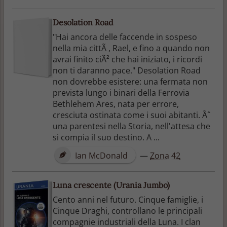
Desolation Road
"Hai ancora delle faccende in sospeso
nella mia cittÃ , Rael, e fino a quando non
avrai finito ciÃ² che hai iniziato, i ricordi
non ti daranno pace." Desolation Road
non dovrebbe esistere: una fermata non
prevista lungo i binari della Ferrovia
Bethlehem Ares, nata per errore,
cresciuta ostinata come i suoi abitanti. Ãˆ
una parentesi nella Storia, nell'attesa che
si compia il suo destino. A ...
Ian McDonald
—
Zona 42
Luna crescente (Urania Jumbo)
Cento anni nel futuro. Cinque famiglie, i
Cinque Draghi, controllano le principali
compagnie industriali della Luna. I clan