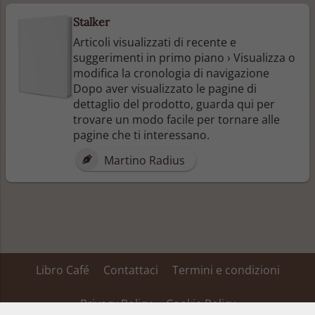
Stalker
Articoli visualizzati di recente e
suggerimenti in primo piano › Visualizza o
modifica la cronologia di navigazione
Dopo aver visualizzato le pagine di
dettaglio del prodotto, guarda qui per
trovare un modo facile per tornare alle
pagine che ti interessano.
Martino Radius
Libro Café
Contattaci
Termini e condizioni
Privacy Policy
Cookie Policy