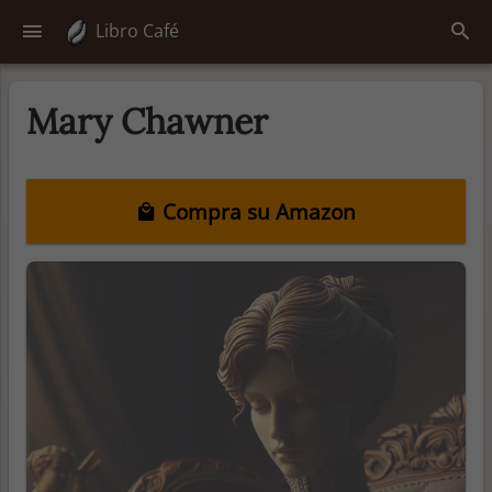
Libro Café
Mary Chawner
Compra su Amazon